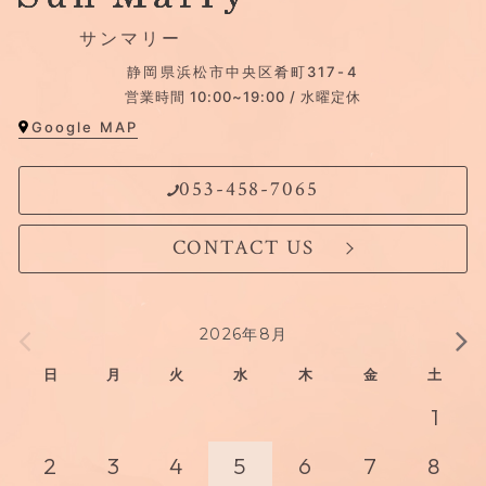
サンマリー
静岡県浜松市中央区肴町317-4
営業時間 10:00~19:00 / 水曜定休
Google MAP
053-458-7065
CONTACT US
2026年8月
日
月
火
水
木
金
土
1
2
3
4
5
6
7
8