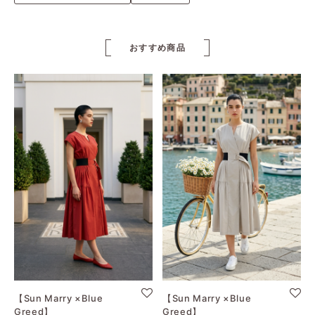
おすすめ商品
【Sun Marry ×Blue
【Sun Marry ×Blue
Greed】
Greed】