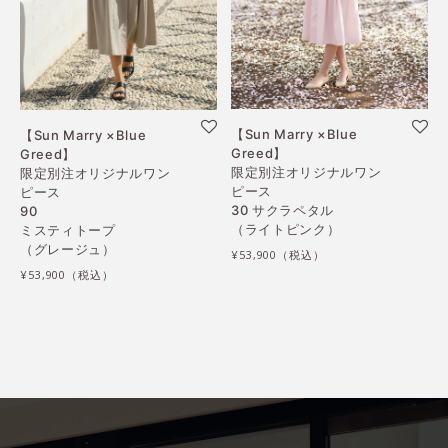
【Sun Marry ×Blue
【Sun Marry ×Blue
Greed】
Greed】
限定別注オリジナルワン
限定別注オリジナルワン
ピース
ピース
30 サクラペタル
90
（ライトピンク）
ミスティトープ
（グレージュ）
¥53,900
¥53,900